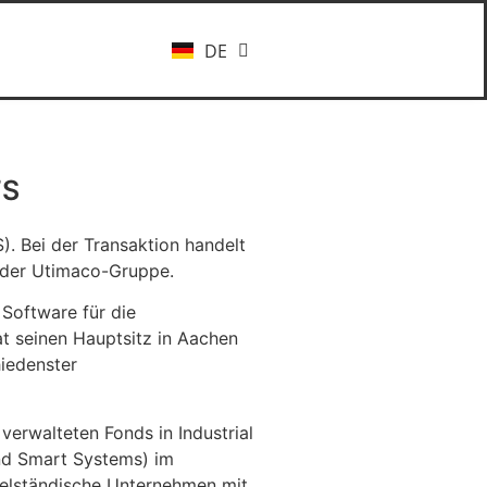
DE
EN
TS
 Bei der Transaktion handelt
t der Utimaco-Gruppe.
 Software für die
 seinen Hauptsitz in Aachen
iedenster
 verwalteten Fonds in Industrial
nd Smart Systems) im
telständische Unternehmen mit