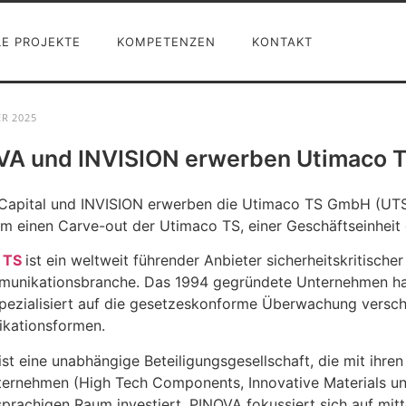
LE PROJEKTE
KOMPETENZEN
KONTAKT
R 2025
VA und INVISION erwerben Utimaco 
apital und INVISION erwerben die Utimaco TS GmbH (UTS).
um einen Carve-out der Utimaco TS, einer Geschäftseinhei
 TS
ist ein weltweit führender Anbieter sicherheitskritischer
unikationsbranche. Das 1994 gegründete Unternehmen hat
spezialisiert auf die gesetzeskonforme Überwachung versch
kationsformen.
ist eine unabhängige Beteiligungsgesellschaft, die mit ihren
ernehmen (High Tech Components, Innovative Materials u
prachigen Raum investiert. PINOVA fokussiert sich auf mit