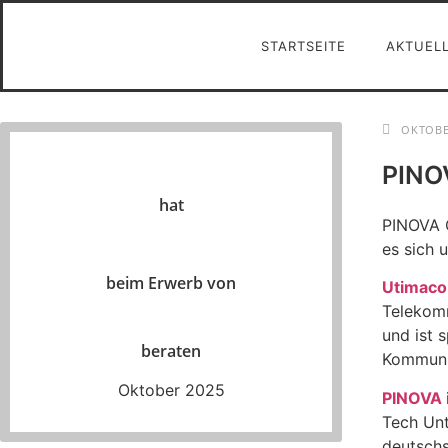
STARTSEITE
AKTUEL
OKTOBE
PINO
hat
PINOVA C
es sich 
beim Erwerb von
Utimaco
Telekomm
und ist 
beraten
Kommuni
Oktober 2025
PINOVA
Tech Unt
deutschs