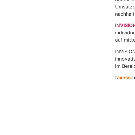
Umsätzen
nachhalt
INVISIO
individu
auf mitt
INVISION
innovati
im Berei
taxess
h