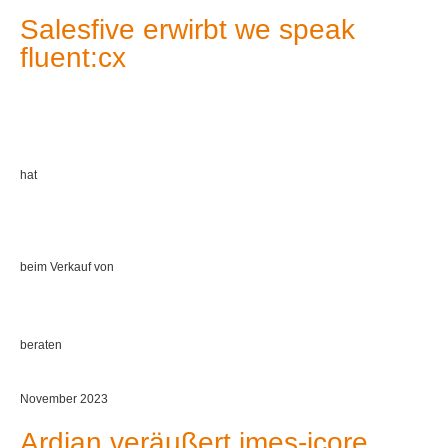
Salesfive erwirbt we speak
fluent:cx
hat
beim Verkauf von
beraten
November 2023
Ardian veräußert imes-icore